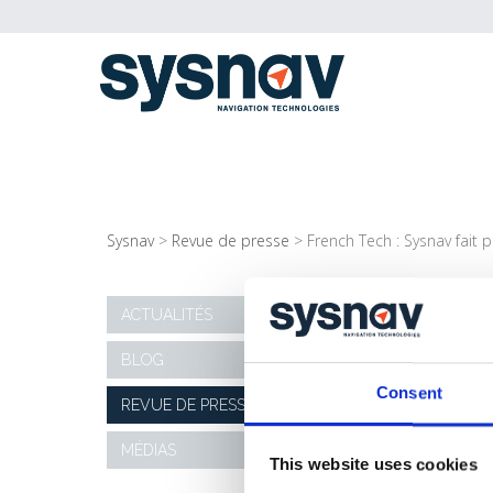
Sysnav
>
Revue de presse
>
French Tech : Sysnav fait
FRENCH TECH : SY
ACTUALITÉS
BLOG
11/05/2015
Consent
REVUE DE PRESSE
Les
cac
MÉDIAS
a c
This website uses cookies
> L