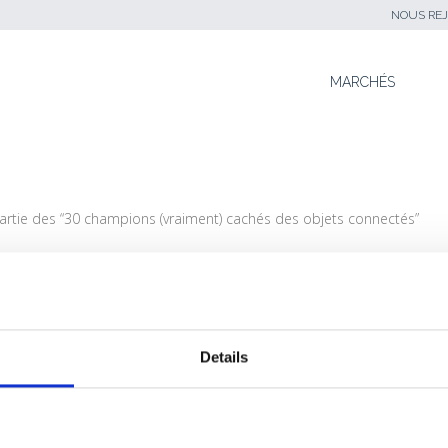
NOUS REJ
SKIP TO CONTENT
MARCHÉS
 partie des “30 champions (vraiment) cachés des objets connectés”
SNAV FAIT PARTIE DES “30 CHAMPIONS (VRAIMENT
Details
 objets connectés sont en plein boom… et la France tire son éping
hent-ils derrière leur design épuré ? Des systèmes et logiciels emba
hoisi de braquer le projecteur sur les 30 pépites françaises les pl
ire l’article ici.