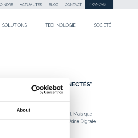
OINDRE
ACTUALITÉS
BLOG
CONTACT
FRANÇAIS
SOLUTIONS
TECHNOLOGIE
SOCIÉTÉ
) CACHÉS DES OBJETS CONNECTÉS”
About
le du jeu dans ce secteur émergent. Mais que
rqués qui les font fonctionner. L’Usine Digitale
us prometteuses.