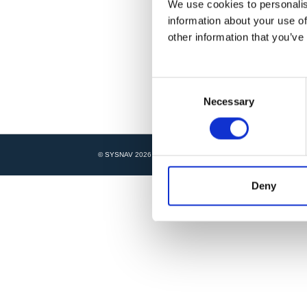
We use cookies to personalis
information about your use of
other information that you’ve
C
Necessary
o
n
s
e
© SYSNAV 2026 . TOUS DROITS RÉSERVÉS .
PARAMÈTRES D
n
t
Deny
S
e
l
e
c
t
i