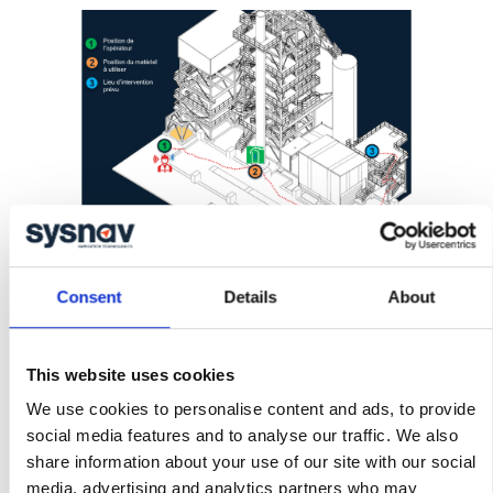
M
esures et a
nalyses a
Consent
Details
About
posteriori des processus
This website uses cookies
L’enregistrement des parcours effectués par
les personnes ou les véhicules sur le site
We use cookies to personalise content and ads, to provide
génère des traces exploitables de plusieurs
social media features and to analyse our traffic. We also
manières:
share information about your use of our site with our social
media, advertising and analytics partners who may