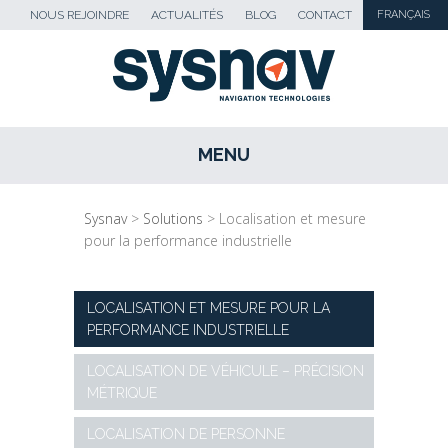
NOUS REJOINDRE
ACTUALITÉS
BLOG
CONTACT
FRANÇAIS
MENU
SKIP TO CONTENT
Sysnav
>
Solutions
>
Localisation et mesure
pour la performance industrielle
LOCALISATION ET MESURE POUR LA
PERFORMANCE INDUSTRIELLE
LOCALISATION DE VÉHICULE – PRÉCISION
MÉTRIQUE
LOCALISATION DE PERSONNE