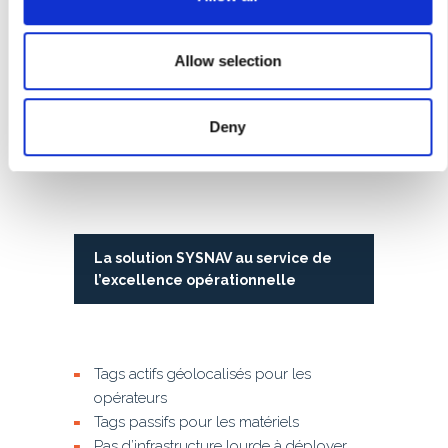
i
o
n
Allow selection
Deny
La solution SYSNAV au service de
l’excellence opérationnelle
Tags actifs géolocalisés pour les
opérateurs
Tags passifs pour les matériels
Pas d’infrastructure lourde à déployer