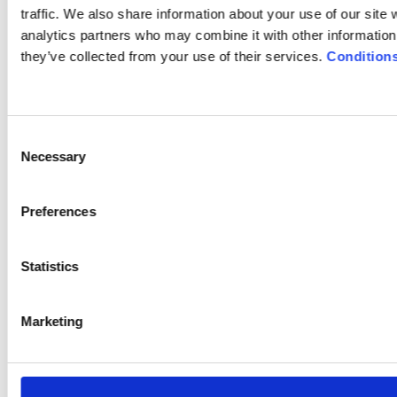
traffic. We also share information about your use of our site 
analytics partners who may combine it with other information 
they’ve collected from your use of their services.
Conditions
C
Necessary
o
n
s
Preferences
e
n
t
Statistics
S
e
Marketing
l
e
c
t