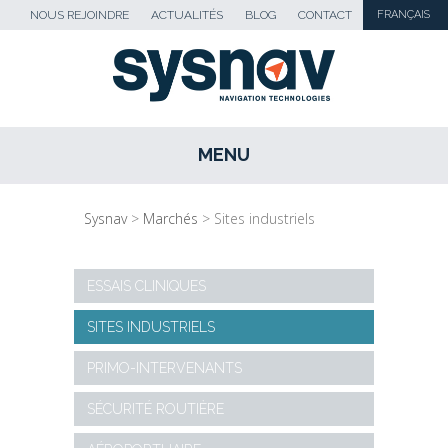
NOUS REJOINDRE
ACTUALITÉS
BLOG
CONTACT
FRANÇAIS
MENU
SKIP TO CONTENT
Sysnav
>
Marchés
>
Sites industriels
ESSAIS CLINIQUES
SITES INDUSTRIELS
PRIMO-INTERVENANTS
SÉCURITÉ ROUTIÈRE