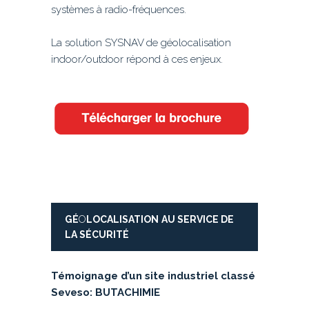
systèmes à radio-fréquences.
La solution SYSNAV de géolocalisation
indoor/outdoor répond à ces enjeux.
G
É
O
LOCALISATION
AU SERVICE DE
LA
S
É
CURIT
É
Témoignage d’un site industriel classé
Seveso: BUTACHIMIE