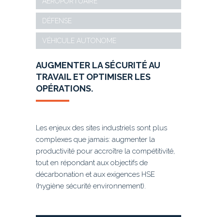
AÉROPORTUAIRE
DÉFENSE
VÉHICULE AUTONOME
AUGMENTER LA S
É
CURIT
É AU
TRAVAIL ET
OPTIMISER LES
OP
É
RATIONS.
Les enjeux des sites industriels sont plus
complexes que jamais: augmenter la
productivité pour accroître la compétitivité,
tout en répondant aux objectifs de
décarbonation et aux exigences HSE
(hygiène sécurité environnement).