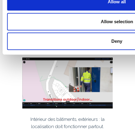
Allow all
i
o
n
Allow selection
L’information de localisation permet de
gagner du temps et de réduire les risques.
Deny
Intérieur des bâtiments, extérieurs : la
localisation doit fonctionner partout.