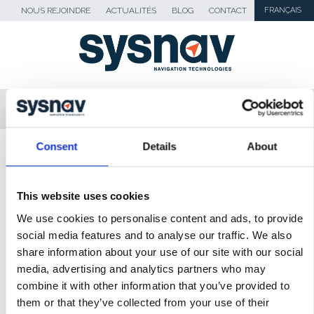
NOUS REJOINDRE
ACTUALITÉS
BLOG
CONTACT
FRANÇAIS
MENU
Consent
Details
About
SKIP TO CONTENT
Sysnav
>
Nos références
This website uses cookies
SYSNAV EN BREF
We use cookies to personalise content and ads, to provide
VISION
social media features and to analyse our traffic. We also
share information about your use of our site with our social
ÉQUIPE
media, advertising and analytics partners who may
combine it with other information that you’ve provided to
NOS RÉFÉRENCES
them or that they’ve collected from your use of their