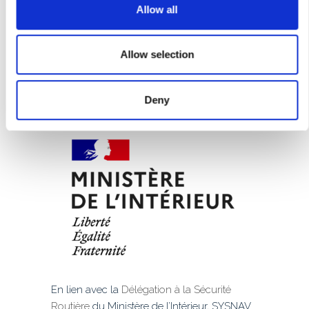
t
Allow all
i
o
n
Allow selection
NOS RÉALISATIONS
Deny
En lien avec la
Délégation à la Sécurité
Routière
du Ministère de l’Intérieur, SYSNAV