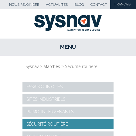
NOUS REJOINDRE
ACTUALITÉS
BLOG
CONTACT
FRANÇAIS
MENU
SKIP TO CONTENT
Sysnav
>
Marchés
>
Sécurité routière
ESSAIS CLINIQUES
SITES INDUSTRIELS
PRIMO-INTERVENANTS
SÉCURITÉ ROUTIÈRE