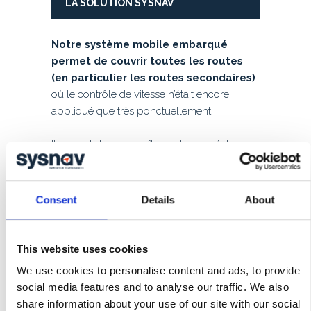
LA SOLUTION SYSNAV
Notre système mobile embarqué
permet de couvrir toutes les routes
(en particulier les routes secondaires)
où le contrôle de vitesse n’était encore
appliqué que très ponctuellement.
Il permet de reconnaître en temps réel
panneaux de limitation de vitesse
, et
de collecter en permanence les
données
de vitesse de tous les véhicules
Consent
Details
About
rencontrés
qui sont rendus anonymes
pour une analyse en temps réel
.
This website uses cookies
Toutes les informations sont enregistrées
We use cookies to personalise content and ads, to provide
pour créer des bases de données de vitesse
social media features and to analyse our traffic. We also
moyenne par route, nombre de véhicules
share information about your use of our site with our social