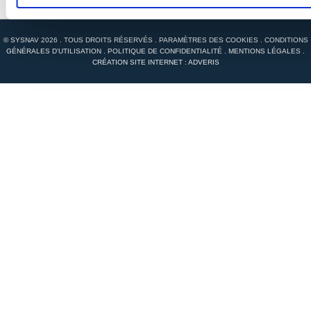
© SYSNAV 2026 . TOUS DROITS RÉSERVÉS .
PARAMÈTRES DES COOKIES
.
CONDITIONS
GÉNÉRALES D'UTILISATION
.
POLITIQUE DE CONFIDENTIALITÉ
.
MENTIONS LÉGALES
.
CRÉATION SITE INTERNET : ADVERIS