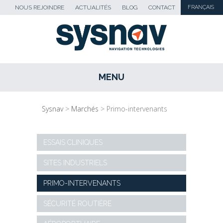
NOUS REJOINDRE
ACTUALITÉS
BLOG
CONTACT
FRANÇAIS
MENU
SKIP TO CONTENT
Sysnav
>
Marchés
>
Primo-intervenants
ESSAIS CLINIQUES
SITES INDUSTRIELS
PRIMO-INTERVENANTS
SÉCURITÉ ROUTIÈRE