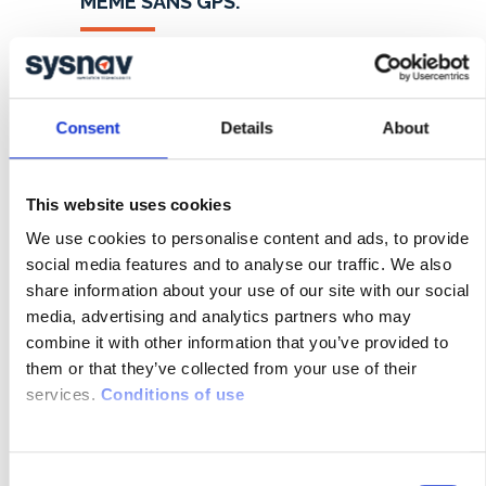
MEME SANS
GPS.
La technologie
NAVIGATION MAGNÉTO-
INERTIELLE
de SYSNAV combine des
algorithmes de calibration de capteurs
Consent
Details
About
inertiels et de calcul de trajectoire issus du
monde militaire, l’intégration des variations
du champ géomagnétique pour déterminer
This website uses cookies
la vitesse et la dérive avec une plus grande
We use cookies to personalise content and ads, to provide
précision, et l’utilisation de capteurs à faible
social media features and to analyse our traffic. We also
coût comme source de positionnement
share information about your use of our site with our social
inertiel.
media, advertising and analytics partners who may
combine it with other information that you’ve provided to
Visitez la page
Navigation magnéto-inertielle
them or that they’ve collected from your use of their
pour mieux comprendre notre cœur de
services.
Conditions of use
métier.
C