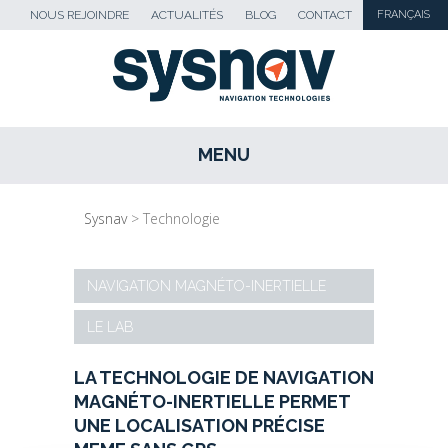
NOUS REJOINDRE
ACTUALITÉS
BLOG
CONTACT
FRANÇAIS
MENU
SKIP TO CONTENT
Sysnav
>
Technologie
NAVIGATION MAGNÉTO-INERTIELLE
LE LAB
LA TECHNOLOGIE DE NAVIGATION
MAGN
É
TO-INERTIELLE PERMET
UNE LOCALISATION PR
ÉCISE