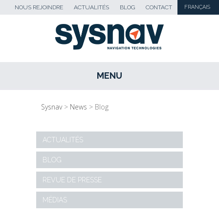
NOUS REJOINDRE
ACTUALITÉS
BLOG
CONTACT
FRANÇAIS
MENU
SKIP TO CONTENT
Sysnav
>
News
>
Blog
ACTUALITÉS
BLOG
REVUE DE PRESSE
MÉDIAS