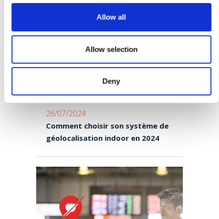
c
t
Allow all
i
o
n
Allow selection
Deny
26/07/2024
Comment choisir son système de
géolocalisation indoor en 2024