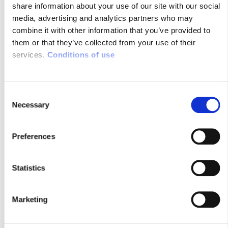
share information about your use of our site with our social
media, advertising and analytics partners who may
combine it with other information that you’ve provided to
them or that they’ve collected from your use of their
services.
Conditions of use
C
Necessary
o
n
s
Preferences
21/10/2024
e
Industrie 4.0 : définitions et
n
applications
t
Statistics
S
e
Marketing
l
e