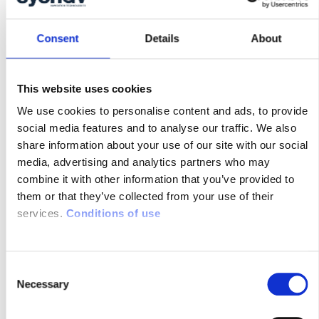
facilitant la création de cartes détaillées
et l’analyse géospatiale.
Consent
Details
About
Surveillance de l’environnement
Les chercheurs utilisent le GNSS pour
This website uses cookies
étudier les changements
We use cookies to personalise content and ads, to provide
environnementaux, la faune et la flore ou
social media features and to analyse our traffic. We also
les phénomènes géologiques.
share information about your use of our site with our social
media, advertising and analytics partners who may
Agriculture de précision
combine it with other information that you’ve provided to
Les tracteurs et autres engins équipés
them or that they’ve collected from your use of their
de GNSS RTK permettent aux
services.
Conditions of use
agriculteurs de cartographier les
propriétés du sol et de planter, cultiver et
récolter avec une grande précision. Il en
C
résulte une augmentation des
Necessary
o
rendements et une réduction de la
n
consommation de ressources.