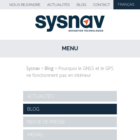
NOUS REJOINDRE
ACTUALITÉS
BLOG
CONTACT
FRANÇAIS
MENU
SKIP TO CONTENT
Sysnav
>
Blog
>
Pourquoi le GNSS et le GPS
ne fonctionnent pas en intérieur
ACTUALITÉS
BLOG
REVUE DE PRESSE
MÉDIAS