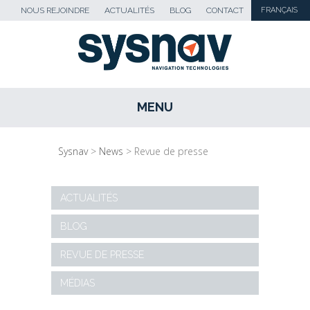
NOUS REJOINDRE
ACTUALITÉS
BLOG
CONTACT
FRANÇAIS
MENU
SKIP TO CONTENT
Sysnav
>
News
>
Revue de presse
ACTUALITÉS
BLOG
REVUE DE PRESSE
MÉDIAS