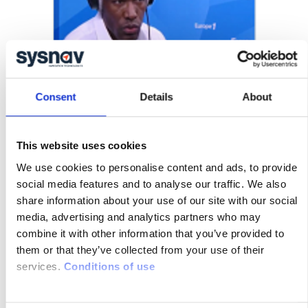
Consent
Details
About
30/10/2015
Europe 1 : les plus belles inventions
This website uses cookies
françaises “Sysnav et la géolocalisation
sans GPS”
We use cookies to personalise content and ads, to provide
MADE IN FRANCE : Europe 1 est parti à la
social media features and to analyse our traffic. We also
recherche des plus belles innovations
share information about your use of our site with our social
françaises. Certaines innovations changent
media, advertising and analytics partners who may
vraiment la donne. A ce titre, le futur de la
combine it with other information that you’ve provided to
them or that they’ve collected from your use of their
géolocalisation semble être actuellement
services.
Conditions of use
développé par Sysnav, à Vernon, juste à
côté de Giverny dans l’Eure (27).