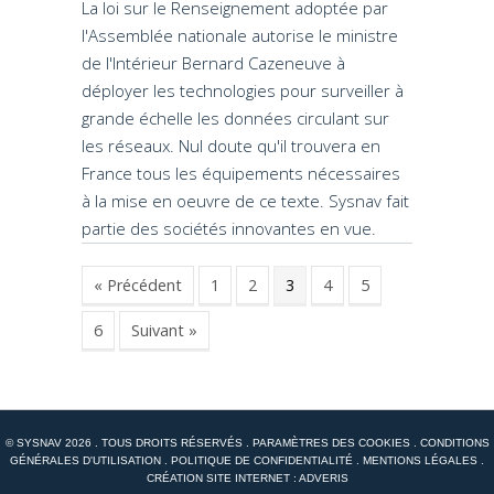
La loi sur le Renseignement adoptée par
l'Assemblée nationale autorise le ministre
de l'Intérieur Bernard Cazeneuve à
déployer les technologies pour surveiller à
grande échelle les données circulant sur
les réseaux. Nul doute qu'il trouvera en
France tous les équipements nécessaires
à la mise en oeuvre de ce texte. Sysnav fait
partie des sociétés innovantes en vue.
« Précédent
1
2
3
4
5
6
Suivant »
© SYSNAV 2026 . TOUS DROITS RÉSERVÉS .
PARAMÈTRES DES COOKIES
.
CONDITIONS
GÉNÉRALES D'UTILISATION
.
POLITIQUE DE CONFIDENTIALITÉ
.
MENTIONS LÉGALES
.
CRÉATION SITE INTERNET : ADVERIS