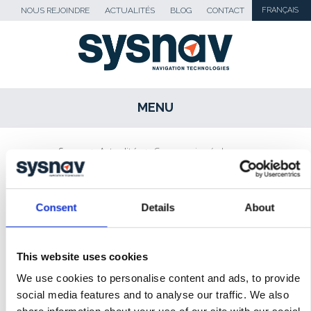
NOUS REJOINDRE
ACTUALITÉS
BLOG
CONTACT
FRANÇAIS
MENU
SKIP TO CONTENT
Sysnav
>
Actualités
>
Communiqué de
presse : avec LocIndoor, Sysnav apporte aux
armées une capacité souveraine de
localisation du soldat quand le ciel se tait
Consent
Details
About
ACTUALITÉS
This website uses cookies
BLOG
We use cookies to personalise content and ads, to provide
social media features and to analyse our traffic. We also
REVUE DE PRESSE