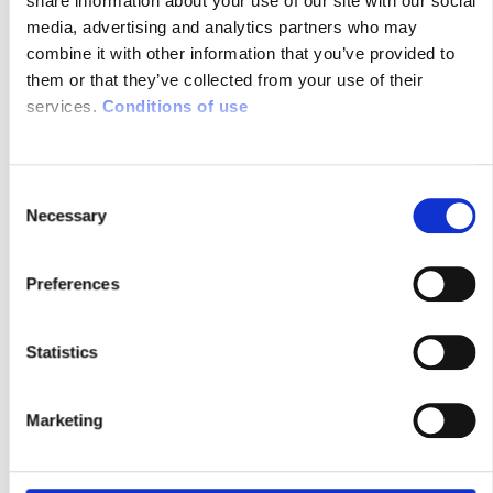
share information about your use of our site with our social
media, advertising and analytics partners who may
MÉDIAS
combine it with other information that you’ve provided to
them or that they’ve collected from your use of their
COMMUNIQUÉ DE PRESSE : AVEC
services.
Conditions of use
LOCINDOOR, SYSNAV APPORTE
AUX ARMÉES UNE CAPACITÉ
SOUVERAINE DE LOCALISATION
DU SOLDAT QUAND LE CIEL SE
C
Necessary
TAIT
o
n
s
Preferences
14/06/2026
e
n
t
Statistics
S
e
Marketing
l
e
c