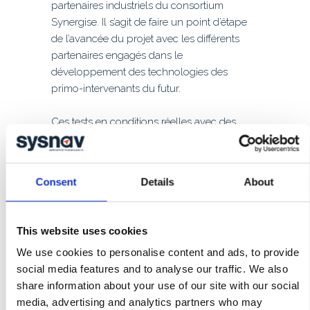
partenaires industriels du consortium
Synergise. Il s’agit de faire un point d’étape
de l’avancée du projet avec les différents
partenaires engagés dans le
développement des technologies des
primo-intervenants du futur.
Ces tests en conditions réelles avec des
opérationnels et des primo-intervenants
permet de garder une approche terrain
pour tester et perfectionner des
Consent
Details
About
technologies innovantes au service des
opérations d’urgence.
This website uses cookies
We use cookies to personalise content and ads, to provide
Tester la technologie dans des
social media features and to analyse our traffic. We also
conditions réelles : les opérations
share information about your use of our site with our social
de primo-intervenant
media, advertising and analytics partners who may