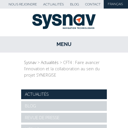
NOUS REJOINDRE
ACTUALITÉS
BLOG
CONTACT
FRANÇAIS
MENU
SKIP TO CONTENT
Sysnav
>
Actualités
>
CFT4 : Faire avancer
l’innovation et la collaboration au sein du
projet SYNERGISE
ACTUALITÉS
BLOG
REVUE DE PRESSE