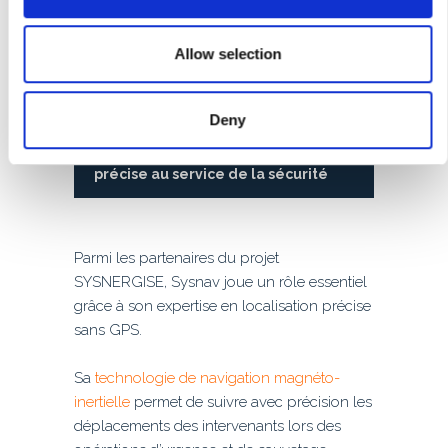
i
opérations de recherche et de sauvetage,
o
d’inspection d’infrastructures et de gestion
n
Allow selection
de crise.
Deny
Le rôle de Sysnav : une localisation
précise au service de la sécurité
Parmi les partenaires du projet
SYSNERGISE, Sysnav joue un rôle essentiel
grâce à son expertise en localisation précise
sans GPS.
Sa
technologie de navigation magnéto-
inertielle
permet de suivre avec précision les
déplacements des intervenants lors des